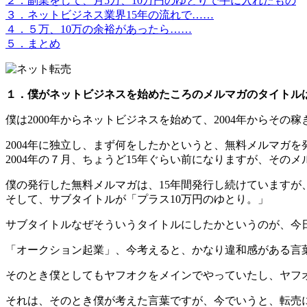
２．副業をして、月5万、10万円のゆとりで手に入れたもの
３．ネットビジネス業界15年の流れで……
４．５万、10万の余裕があったら……
５．まとめ
１．僕がネットビジネスを始めたころのメルマガのタイトル
僕は2000年からネットビジネスを始めて、2004年からそ
2004年に独立し、まず何をしたかというと、無料メルマガを
2004年の７月、ちょうど15年ぐらい前になりますが、その
僕の発行した無料メルマガは、15年間発行し続けています
そして、サブタイトルが
「プラス10万円のゆとり。」
サブタイトルなぜそういうタイトルにしたかというのが、今
「オークション起業」、今考えると、かなり違和感がある言
そのとき僕としてもヤフオクをメインでやっていたし、ヤフ
それは、そのとき僕が考えた言葉ですが、今でいうと、転売