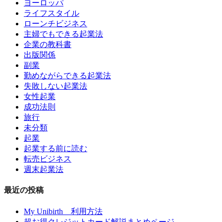
ヨーロッパ
ライフスタイル
ローンチビジネス
主婦でもできる起業法
企業の教科書
出版関係
副業
勤めながらできる起業法
失敗しない起業法
女性起業
成功法則
旅行
未分類
起業
起業する前に読む
転売ビジネス
週末起業法
最近の投稿
My Unibirth 利用方法
超お得クレジットカード解説まとめページ