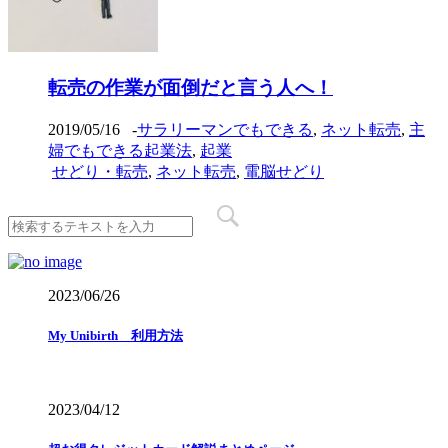
転売の作業が面倒だと言う人へ！
2019/05/16
-
サラリーマンでもできる
,
ネット転売
,
主
婦でもできる起業法
,
起業
せどり・転売
,
ネット転売
,
電脳せどり
2023/06/26
My Unibirth 利用方法
2023/04/12