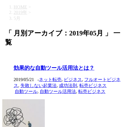
HOME
>
2019年
>
5月
「 月別アーカイブ：2019年05月 」 一
覧
効果的な自動ツール活用法とは？
2019/05/21
-
ネット転売
,
ビジネス
,
フルオートビジネ
ス
,
失敗しない起業法
,
成功法則
,
転売ビジネス
自動ツール
,
自動ツール活用法
,
転売ビジネス