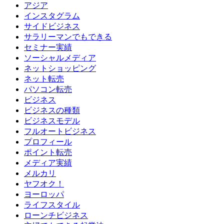
アジア
インスタグラム
サイドビジネス
サラリーマンでもできる
セミナー実績
ソーシャルメディア
ネットショッピング
ネット転売
パソコン転売
ビジネス
ビジネスの種類
ビジネスモデル
フルオートビジネス
プロフィール
ポイント転売
メディア実績
メルカリ
ヤフオク！
ヨーロッパ
ライフスタイル
ローンチビジネス