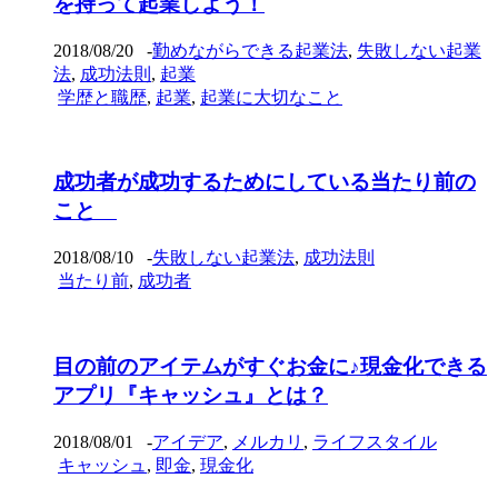
を持って起業しよう！
2018/08/20
-
勤めながらできる起業法
,
失敗しない起業
法
,
成功法則
,
起業
学歴と職歴
,
起業
,
起業に大切なこと
成功者が成功するためにしている当たり前の
こと
2018/08/10
-
失敗しない起業法
,
成功法則
当たり前
,
成功者
目の前のアイテムがすぐお金に♪現金化できる
アプリ『キャッシュ』とは？
2018/08/01
-
アイデア
,
メルカリ
,
ライフスタイル
キャッシュ
,
即金
,
現金化