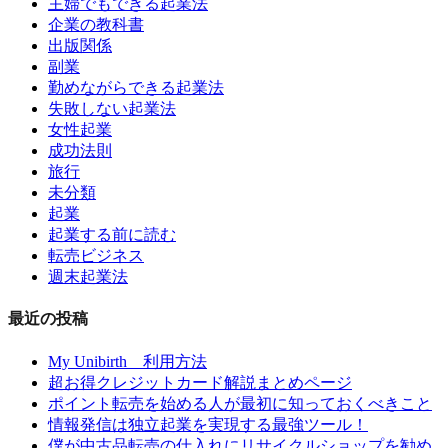
主婦でもできる起業法
企業の教科書
出版関係
副業
勤めながらできる起業法
失敗しない起業法
女性起業
成功法則
旅行
未分類
起業
起業する前に読む
転売ビジネス
週末起業法
最近の投稿
My Unibirth 利用方法
超お得クレジットカード解説まとめページ
ポイント転売を始める人が最初に知っておくべきこと
情報発信は独立起業を実現する最強ツール！
僕が中古品転売の仕入れにリサイクルショップを勧め