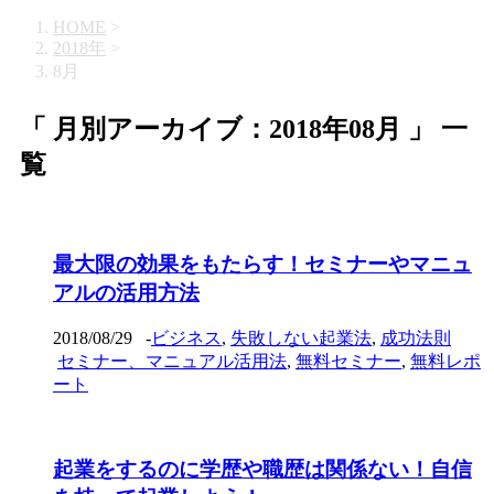
HOME
>
2018年
>
8月
「 月別アーカイブ：2018年08月 」 一
覧
最大限の効果をもたらす！セミナーやマニュ
アルの活用方法
2018/08/29
-
ビジネス
,
失敗しない起業法
,
成功法則
セミナー、マニュアル活用法
,
無料セミナー
,
無料レポ
ート
起業をするのに学歴や職歴は関係ない！自信