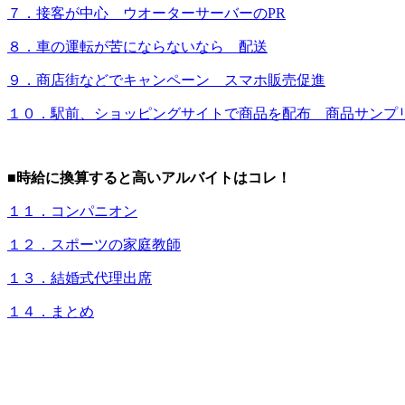
７．接客が中心 ウオーターサーバーのPR
８．車の運転が苦にならないなら 配送
９．商店街などでキャンペーン スマホ販売促進
１０．駅前、ショッピングサイトで商品を配布 商品サンプ
■時給に換算すると高いアルバイトはコレ！
１１．コンパニオン
１２．スポーツの家庭教師
１３．結婚式代理出席
１４．まとめ