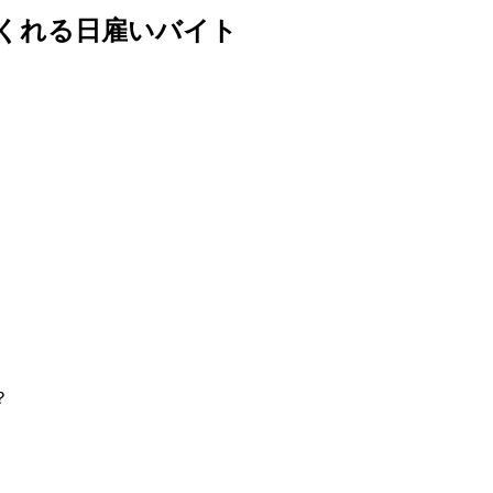
くれる日雇いバイト
？