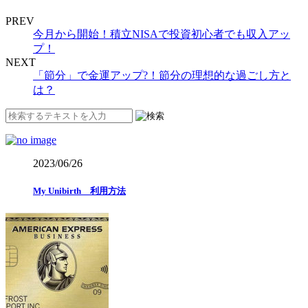
PREV
今月から開始！積立NISAで投資初心者でも収入アッ
プ！
NEXT
「節分」で金運アップ?！節分の理想的な過ごし方と
は？
2023/06/26
My Unibirth 利用方法