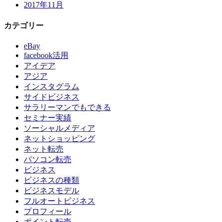
2017年11月
カテゴリー
eBay
facebook活用
アイデア
アジア
インスタグラム
サイドビジネス
サラリーマンでもできる
セミナー実績
ソーシャルメディア
ネットショッピング
ネット転売
パソコン転売
ビジネス
ビジネスの種類
ビジネスモデル
フルオートビジネス
プロフィール
ポイント転売