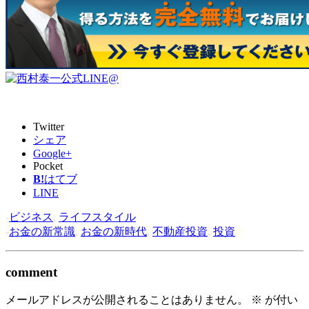
Twitter
シェア
Google+
Pocket
B!
はてブ
LINE
-
ビジネス
,
ライフスタイル
-
お金の新常識
,
お金の新時代
,
不動産投資
,
投資
comment
メールアドレスが公開されることはありません。
※
が付い