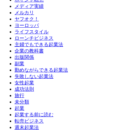
メディア実績
メルカリ
ヤフオク！
ヨーロッパ
ライフスタイル
ローンチビジネス
主婦でもできる起業法
企業の教科書
出版関係
副業
勤めながらできる起業法
失敗しない起業法
女性起業
成功法則
旅行
未分類
起業
起業する前に読む
転売ビジネス
週末起業法