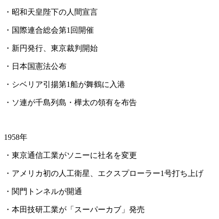
・昭和天皇陛下の人間宣言
・国際連合総会第1回開催
・新円発行、東京裁判開始
・日本国憲法公布
・シベリア引揚第1船が舞鶴に入港
・ソ連が千島列島・樺太の領有を布告
1958年
・東京通信工業がソニーに社名を変更
・アメリカ初の人工衛星、エクスプローラー1号打ち上げ
・関門トンネルが開通
・本田技研工業が「スーパーカブ」発売