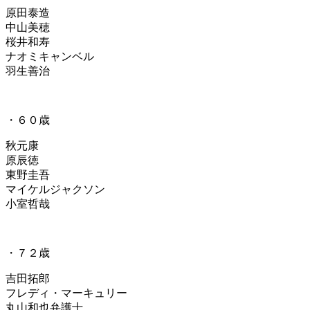
原田泰造
中山美穂
桜井和寿
ナオミキャンベル
羽生善治
・６０歳
秋元康
原辰徳
東野圭吾
マイケルジャクソン
小室哲哉
・７２歳
吉田拓郎
フレディ・マーキュリー
丸山和也弁護士