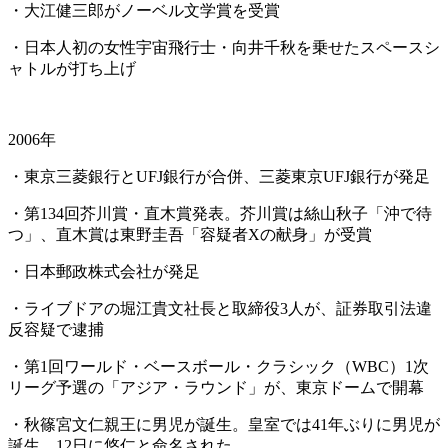
・大江健三郎がノーベル文学賞を受賞
・日本人初の女性宇宙飛行士・向井千秋を乗せたスペースシ
ャトルが打ち上げ
2006年
・東京三菱銀行とUFJ銀行が合併、三菱東京UFJ銀行が発足
・第134回芥川賞・直木賞発表。芥川賞は絲山秋子「沖で待
つ」、直木賞は東野圭吾「容疑者Xの献身」が受賞
・日本郵政株式会社が発足
・ライブドアの堀江貴文社長と取締役3人が、証券取引法違
反容疑で逮捕
・第1回ワールド・ベースボール・クラシック（WBC）1次
リーグ予選の「アジア・ラウンド」が、東京ドームで開幕
・秋篠宮文仁親王に男児が誕生。皇室では41年ぶりに男児が
誕生、12日に悠仁と命名された。