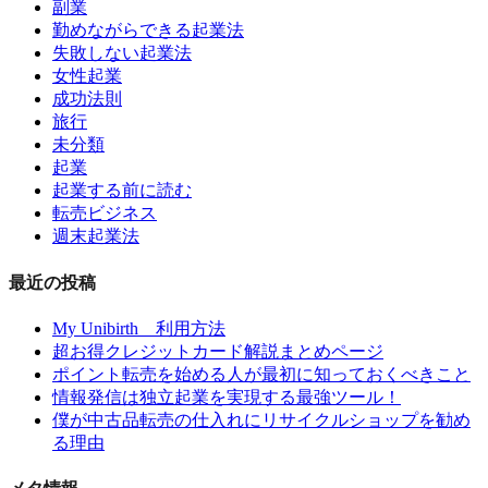
副業
勤めながらできる起業法
失敗しない起業法
女性起業
成功法則
旅行
未分類
起業
起業する前に読む
転売ビジネス
週末起業法
最近の投稿
My Unibirth 利用方法
超お得クレジットカード解説まとめページ
ポイント転売を始める人が最初に知っておくべきこと
情報発信は独立起業を実現する最強ツール！
僕が中古品転売の仕入れにリサイクルショップを勧め
る理由