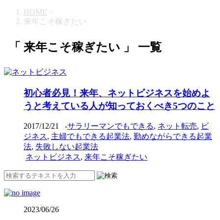
HOME
>
来年こそ稼ぎたい
「 来年こそ稼ぎたい 」 一覧
初心者必見！来年、ネットビジネスを始めよ
うと考えている人が知っておくべき5つのこと
2017/12/21
-
サラリーマンでもできる
,
ネット転売
,
ビ
ジネス
,
主婦でもできる起業法
,
勤めながらできる起業
法
,
失敗しない起業法
ネットビジネス
,
来年こそ稼ぎたい
2023/06/26