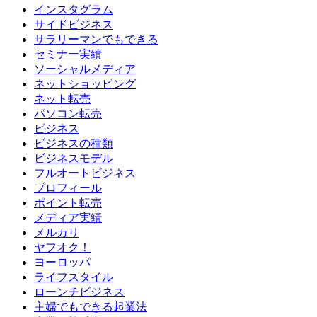
インスタグラム
サイドビジネス
サラリーマンでもできる
セミナー実績
ソーシャルメディア
ネットショッピング
ネット転売
パソコン転売
ビジネス
ビジネスの種類
ビジネスモデル
フルオートビジネス
プロフィール
ポイント転売
メディア実績
メルカリ
ヤフオク！
ヨーロッパ
ライフスタイル
ローンチビジネス
主婦でもできる起業法