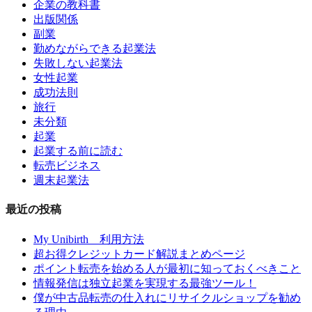
企業の教科書
出版関係
副業
勤めながらできる起業法
失敗しない起業法
女性起業
成功法則
旅行
未分類
起業
起業する前に読む
転売ビジネス
週末起業法
最近の投稿
My Unibirth 利用方法
超お得クレジットカード解説まとめページ
ポイント転売を始める人が最初に知っておくべきこと
情報発信は独立起業を実現する最強ツール！
僕が中古品転売の仕入れにリサイクルショップを勧め