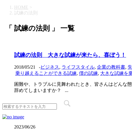
HOME
>
試練の法則
「 試練の法則 」 一覧
試練の法則 大きな試練が来たら、喜ぼう！
2018/05/21
-
ビジネス
,
ライフスタイル
,
企業の教科書
,
乗り越えることができる試練
,
僕の試練
,
大きな試練を
困難や、トラブルに見舞われたとき、皆さんはどんな態
辞めてしまいますか？ ...
2023/06/26