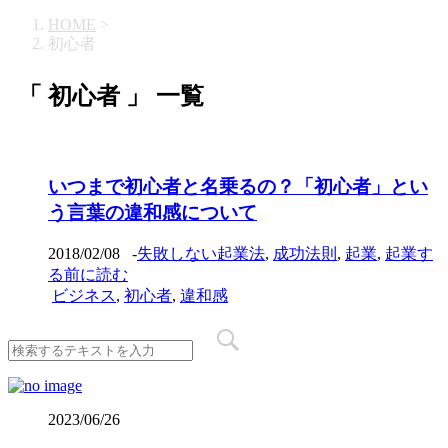
HOME
>
初心者
「 初心者 」 一覧
いつまで初心者と名乗るの？「初心者」とい
う言葉の違和感について
2018/02/08
-
失敗しない起業法
,
成功法則
,
起業
,
起業す
る前に読む
ビジネス
,
初心者
,
違和感
2023/06/26