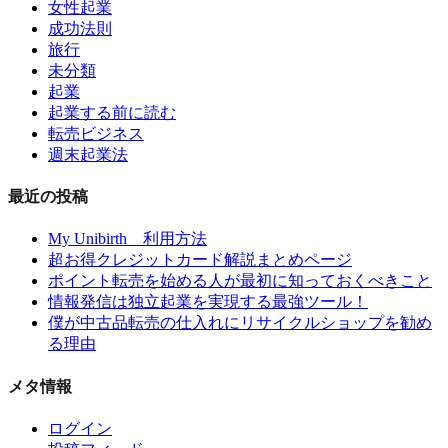
女性起業
成功法則
旅行
未分類
起業
起業する前に読む
転売ビジネス
週末起業法
最近の投稿
My Unibirth 利用方法
超お得クレジットカード解説まとめページ
ポイント転売を始める人が最初に知っておくべきこと
情報発信は独立起業を実現する最強ツール！
僕が中古品転売の仕入れにリサイクルショップを勧め
る理由
メタ情報
ログイン