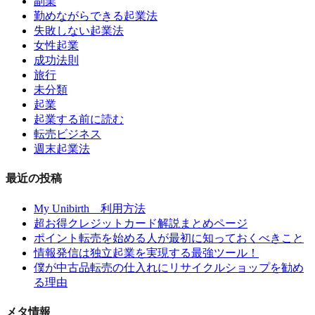
副業
勤めながらできる起業法
失敗しない起業法
女性起業
成功法則
旅行
未分類
起業
起業する前に読む
転売ビジネス
週末起業法
最近の投稿
My Unibirth 利用方法
超お得クレジットカード解説まとめページ
ポイント転売を始める人が最初に知っておくべきこと
情報発信は独立起業を実現する最強ツール！
僕が中古品転売の仕入れにリサイクルショップを勧め
る理由
メタ情報