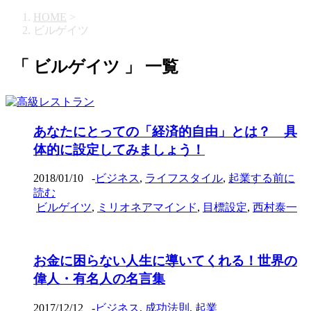
HOME
>
ビルゲイツ
「 ビルゲイツ 」 一覧
あなたにとっての「経済的自由」とは？ 具
体的に設定してみましょう！
2018/01/10
-
ビジネス
,
ライフスタイル
,
起業する前に
読む
ビルゲイツ
,
ミリオネアマインド
,
目標設定
,
西村泰一
お金に困らない人生に導いてくれる！世界の
偉人・有名人の名言集
2017/12/12
-
ビジネス
,
成功法則
,
起業