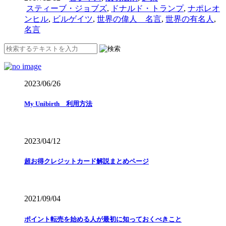
スティーブ・ジョブズ
,
ドナルド・トランプ
,
ナポレオ
ンヒル
,
ビルゲイツ
,
世界の偉人 名言
,
世界の有名人
,
名言
2023/06/26
My Unibirth 利用方法
2023/04/12
超お得クレジットカード解説まとめページ
2021/09/04
ポイント転売を始める人が最初に知っておくべきこと