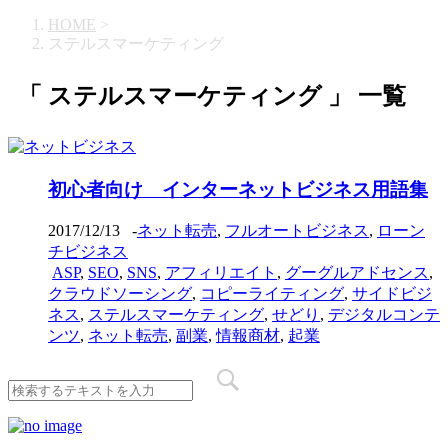
HOME
>
ステルスマーケティング
「 ステルスマーケティング 」 一覧
初心者向け インターネットビジネス用語集
2017/12/13
-
ネット転売
,
フルオートビジネス
,
ローン
チビジネス
ASP
,
SEO
,
SNS
,
アフィリエイト
,
グーグルアドセンス
,
クラウドソーシング
,
コピーライティング
,
サイドビジ
ネス
,
ステルスマーケティング
,
せどり
,
デジタルコンテ
ンツ
,
ネット転売
,
副業
,
情報商材
,
起業